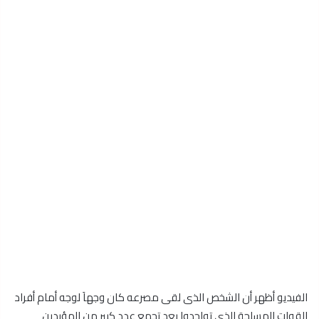
الفيديو أظهر أن الشخص الذى لقى مصرعه كان وجهاَ لوجه أمام أفراد
القوات المسلحة الذى تواجدوا بعد تجمع عدد كبير من المؤيدين