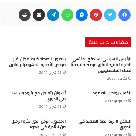
فيسبوك
تويتر
بينتيريست
ماسنجر
واتساب
تيلقرام
مشاركة عبر البريد
طباعة
مقالات ذات صلة
الرئيس السيسى: سندفع بمنتهى
بالصور.. الصحة: ضبط مخزن غير
القوة لتنفيذ اتفاق غزة كاملا حقنًا
مرخص للأدوية المهربة بالبساتين
لدماء الفلسطينيين
23 فبراير، 2017
22 يناير، 2025
الذهب يواصل الصعود
أسوان يتعادل مع بتروجيت 1-1
في الدوري
23 فبراير، 2017
23 فبراير، 2017
البعض لا يريد أندية الصعيد في
الحضري.. الرجل الذي يكره الرحيل
الدوري
من الأندية في هدوء
23 فبراير، 2017
23 فبراير، 2017