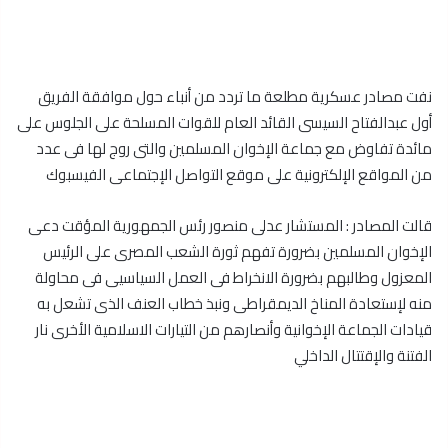
نفت مصادر عسكرية مطلعة ما تردد من أنباء حول موافقة الفريق
أول عبدالفتاح السيسى القائد العام للقوات المسلحة على الجلوس على
مائدة تفاوض مع جماعة الإخوان المسلمين والتى روج لها فى عدد
من المواقع الإلكترونية على موقع التواصل الإجتماعى الفيسبوك
قالت المصادر : المستشار عدلى منصور رئس الجمهورية المؤقت دعى
الإخوان المسلمين بضرورة تفهم ثورة الشعب المصرى على الرئيس
المعزول وطالبهم بضرورة الانخراط فى العمل السياسيى فى محاولة
منه لإستعادة المناخ الديمقراطى ونبذ خطاب العنف الذى تشعل به
قيادات الجماعة الإخوانية وأنصارهم من التيارات الاسلامية الأخرى نار
الفتنة والإقتتال الداخلي