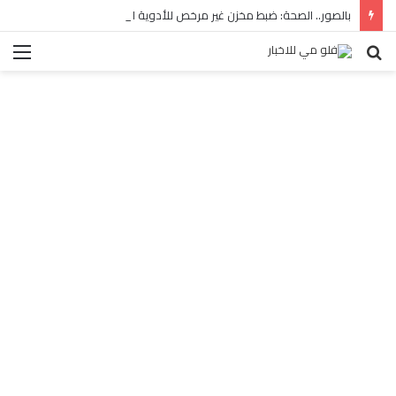
بالصور.. الصحة: ضبط مخزن غير مرخص للأدوية المهربة بالبساتين
بحث
الق
عن