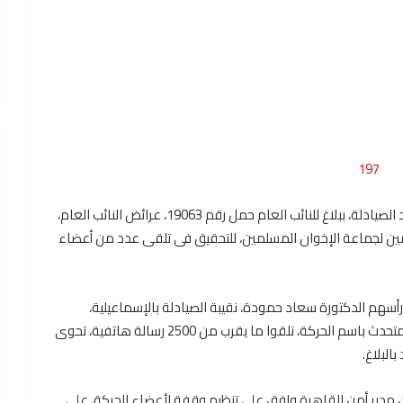
تقدم الصيدلى هانى سامح، المتحدث الرسمى لحركة تمرد الصيادلة، ببلاغ للنائب العام حمل رقم 19063، عرائض النائب العام،
ين لجماعة الإخوان المسلمين، للتحقيق فى تلقى عدد من أعضاء
سهم الدكتورة سعاد حمودة، نقيبة الصيادلة بالإسماعيلية،
والدكتور أشرف مكاوى، عضو مجلس نقابة الصيادلة، والمتحدث باسم الحركة، تلقوا ما يقرب من 2500 رسالة هاتفية، تحوى
البلاغ.
أن مدير أمن القاهرة وافق على تنظيم وقفة لأعضاء الحركة، على