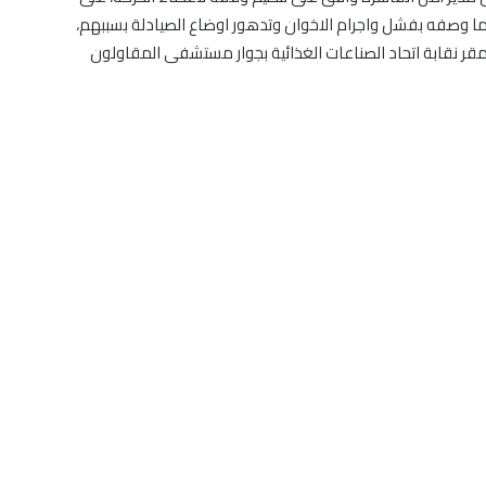
بما وصفه بفشل واجرام الاخوان وتدهور اوضاع الصيادلة بسببهم،
 السبت 28 ديسمبر المقبل بمقر نقابة اتحاد الصناعات الغذائية بجوار مستشفى المقاولون