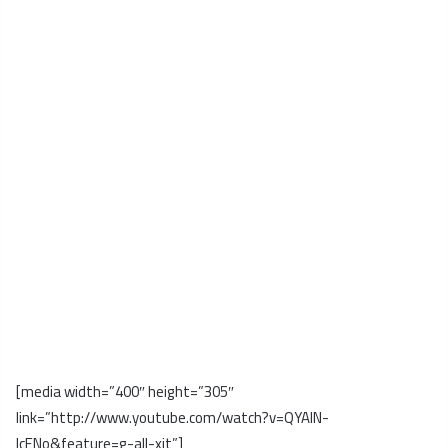
[media width=”400″ height=”305″
link=”http://www.youtube.com/watch?v=QYAlN-
lcENo&feature=g-all-xit”]