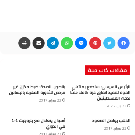
فيسبوك
تويتر
بينتيريست
ماسنجر
واتساب
تيلقرام
مشاركة عبر البريد
طباعة
مقالات ذات صلة
الرئيس السيسى: سندفع بمنتهى
بالصور.. الصحة: ضبط مخزن غير
القوة لتنفيذ اتفاق غزة كاملا حقنًا
مرخص للأدوية المهربة بالبساتين
لدماء الفلسطينيين
23 فبراير، 2017
22 يناير، 2025
الذهب يواصل الصعود
أسوان يتعادل مع بتروجيت 1-1
في الدوري
23 فبراير، 2017
23 فبراير، 2017