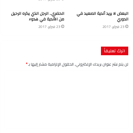
البعض لا يريد أندية الصعيد في
الحضري.. الرجل الذي يكره الرحيل
الدوري
من الأندية في هدوء
23 فبراير، 2017
23 فبراير، 2017
اترك تعليقاً
لن يتم نشر عنوان بريدك الإلكتروني.
الحقول الإلزامية مشار إليها بـ
*
ا
ل
ت
ع
ل
ي
ق