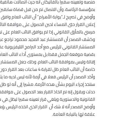
منصبه وتعيينه سفيرا بالفاتيكان أنه جرت اتصالات هاتفية
بمؤسسة الرئاسة، وأن الاتصال تم من قبل قضاة سابقي
وأوضح في تصريح لـ”بوابة الأهرام” أن النائب العام وافق 
إعلان القرار حتى المساء لحين الحصول على موافقة النائ
مرسي بالمأزق القانوني إذا لم يوافق النائب العام على 
وكشف المصدر أن المستشار عبد المجيد محمود تراجع عن م
بقضية موقعة الجمل فقط بل بمستوى أداء النائب العام في
إقالة وليس بموافقة النائب العام، وذلك جعل المستشار 
خاصة أن النائب العام ظل لقرابة 4 ساعات بعد القرار دون أن ينفي أو يصدر أي تعليق عليه.
وأكد المصدر أن الرئيس فعلا في أزمة لأنه ليس لديه ما يث
ستتخذ إجراء اليوم بشأن هذه الأزمة، مشيرا إلى أنه لو 
حدثت ويقول إنه تم اتخاذ القرار بعد الحصول على موافقة ا
القانونية والدستورية ويلغي قرار تعيينه سفيرا ليظل في 
وأوضح المصدر أنه لا شك أن القرار الذي اتخذه الرئيس بإ
علاقة لها بالنيابة العامة.