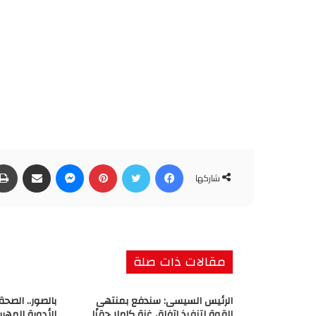
فيسبوك
تويتر
بينتيريست
ماسنجر
مشاركة عبر البريد
شاركها
مقالات ذات صلة
الرئيس السيسى: سندفع بمنتهى
بالصور.. الصح
القوة لتنفيذ اتفاق غزة كاملا حقنًا
للأدوية المهرب