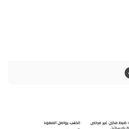
طباعة
ة: ضبط مخزن غير مرخص
الذهب يواصل الصعود
ة بالبساتين