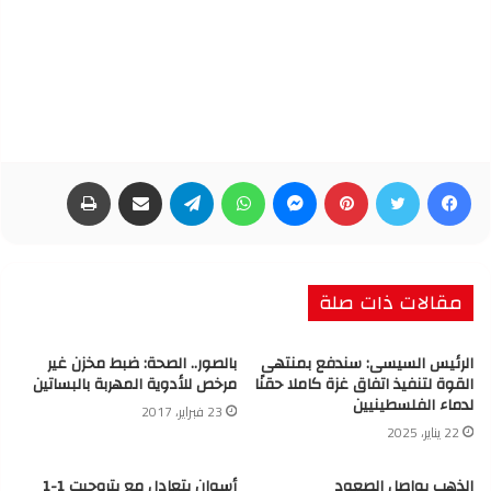
فيسبوك
تويتر
بينتيريست
ماسنجر
واتساب
تيلقرام
مشاركة عبر البريد
طباعة
مقالات ذات صلة
الرئيس السيسى: سندفع بمنتهى
بالصور.. الصحة: ضبط مخزن غير
القوة لتنفيذ اتفاق غزة كاملا حقنًا
مرخص للأدوية المهربة بالبساتين
لدماء الفلسطينيين
23 فبراير، 2017
22 يناير، 2025
الذهب يواصل الصعود
أسوان يتعادل مع بتروجيت 1-1