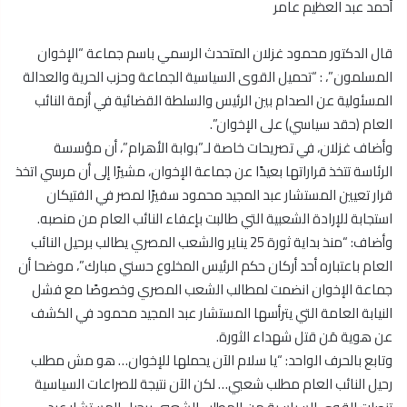
أحمد عبد العظيم عامر
قال الدكتور محمود غزلان المتحدث الرسمي باسم جماعة “الإخوان
المسلمون”، : “تحميل القوى السياسية الجماعة وحزب الحرية والعدالة
المسئولية عن الصدام بين الرئيس والسلطة القضائية في أزمة النائب
العام (حقد سياسي) على الإخوان”.
وأضاف غزلان، في تصريحات خاصة لـ”بوابة الأهرام”، أن مؤسسة
الرئاسة تتخذ قراراتها بعيدًا عن جماعة الإخوان، مشيرًا إلى أن مرسي اتخذ
قرار تعيين المستشار عبد المجيد محمود سفيرًا لمصر في الفتيكان
استجابة للإرادة الشعبية التي طالبت بإعفاء النائب العام من منصبه.
وأضاف: “منذ بداية ثورة 25 يناير والشعب المصري يطالب برحيل النائب
العام باعتباره أحد أركان حكم الرئيس المخلوع حسني مبارك”، موضحا أن
جماعة الإخوان انضمت لمطالب الشعب المصري وخصوصًا مع فشل
النيابة العامة التي يترأسها المستشار عبد المجيد محمود في الكشف
عن هوية مَن قتل شهداء الثورة.
وتابع بالحرف الواحد: “يا سلام الآن يحملها للإخوان… هو مش مطلب
رحيل النائب العام مطلب شعبي… لكن الآن نتيجة للصراعات السياسية