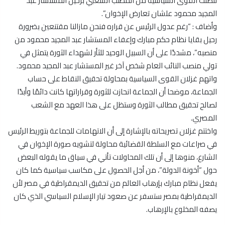
تنصلت القوى السياسية من المطلب الشعبي برحيل المستشار عبد
المجيد محمود علشان تعارض الإخوان”.
وأضاف : “رغم عدول الرئيس عن قراره فنحن مازالنا مقتنعين بضرورة
رحيل بقايا نظام حكم مبارك وإعفاء المستشار عبد المجيد محمود من
منصبه”، مشددًا على أن السبيل الوحيد للثأر لشهداء الثورة يتمثل في
تولي منصب النائب العام شخص آخر غير المستشار عبد المجيد محمود.
واتهم غزلان القوى السياسية بمحاولة تحقيق النقاط على حساب
الجماعة، موضحا أن الجماعة انحازت للثورة وقراراتها كانت دائمًا وأبدًا
لصالح تحقيق مطالب الثورة وستظل على هذا العهد مع الشعب
المصري.
واختتم غزلان تصريحاته بالإشارة إلى أن الاتهامات للجماعة بتوريط الرئيس
في صراعات مع السلطة القضائية محاولة لتشويه صورة الإخوان في
الشارع، منوها إلى أن تلك المحاولات تأتي في سياق ما يقوله البعض
حول “أخونة الدولة”، من أجل الحصول على مكاسب سياسية كما كان
يفعل نظام مبارك بإرهاب العالم من تحقيق الديمقراطية في مصر لأن
الديمقراطية بمصر ستسفر عن صعود تيار الإسلام السياسي الذي كان
يصفه المخلوع بالإرهاب.