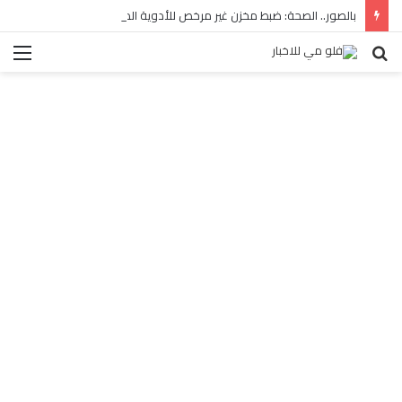
بالصور.. الصحة: ضبط مخزن غير مرخص للأدوية المهربة بالبساتين
بحث
الق
عن