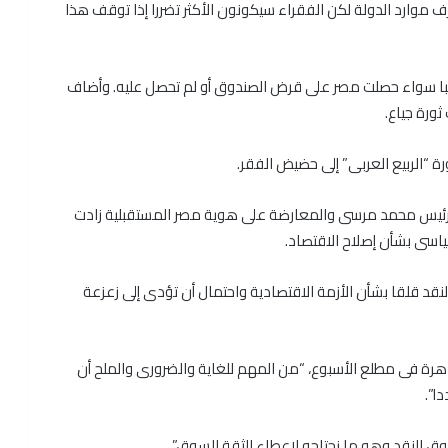
ف موارد الدولة لكن الفقراء سيكونون الأكثر تضررا إذا توقف هذا
با سواء حصلت مصر على قرض الصندوق أو لم تحصل عليه. وأضاف
ورة جياع.
“الربيع العربى” إلى حضيض الفقر.
م الرئيس محمد مرسى والمعارضة على هوية مصر المستقبلية زادت
ياسى بشأن إصلاح الاقتصاد.
د قلقا بشأن الأزمة الاقتصادية واحتمال أن تؤدى إلى زعزعة
قاهرة فى مطلع الأسبوع، “من المهم للغاية والضرورى والملح أن
ا”.
دوق النقد وهو ما نحتاجه لإعطاء الثقة للسوق”.