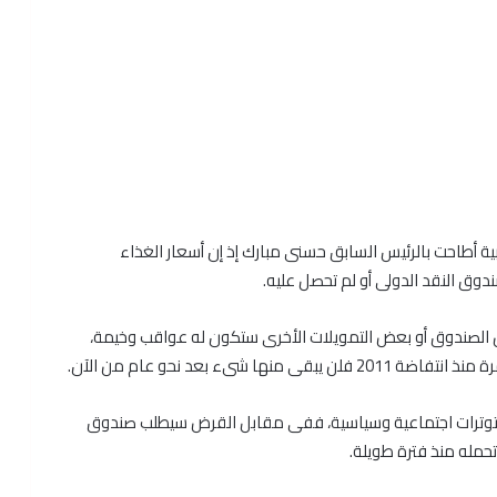
ة أطاحت بالرئيس السابق حسنى مبارك إذ إن أسعار الغذاء
 النقد الدولى أو لم تحصل عليه.
ى قرض بقيمة 4.8 مليار دولار من الصندوق أو بعض التمويلات الأخرى ستكون له عواقب وخيمة،
 شىء بعد نحو عام من الآن.
ر توترات اجتماعية وسياسية، ففى مقابل القرض سيطلب صندوق
تحمله منذ فترة طويلة.