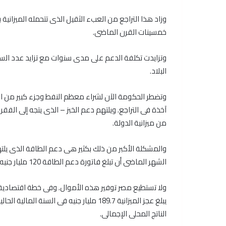
وزاد هذا التراجع من العبء الثقيل الذى تتحمله الميزانية
خمسينات القرن الماضى.
وتزايدت تكلفة الدعم على مدى سنوات مع تزايد عدد ال
البلاد.
وتضطر الحكومة الآن لشراء معظم النفط وجزء كبير من ال
آخذة فى التراجع. ويلتهم دعم الخبز – الذى يتجه إلى الف
من ميزانية الدولة.
الشهر الماضى أن تبلغ فاتورة دعم الطاقة 120 مليار جنيه (17.8 مليار دولار) فى السنة المالية التى تنتهى بنهاية يونيو حزيران.
ولا تستطيع مصر توفير هذه الأموال. وفى خطة اقتصادي
الناتج المحلى الإجمالى.