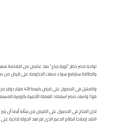
تواجه مصر خطر “ثورة جياع” بعد عامين من انتفاضة شعبي
والطاقة سترتفع سواء حصلت الحكومة على قرض من صندوق
والفشل فى الحصول عل
فإذا واصلت مصر استنفاد العملة الأجنبية بالوتيرة المستمرة منذ انتفاضة 2011 فلن يبقى منها
لكن النجاح فى الحصول على القرض من شأنه أيضا أن يثي
النقد إصلاحا لنظام الدعم الذى لم تعد الدولة قادرة على 