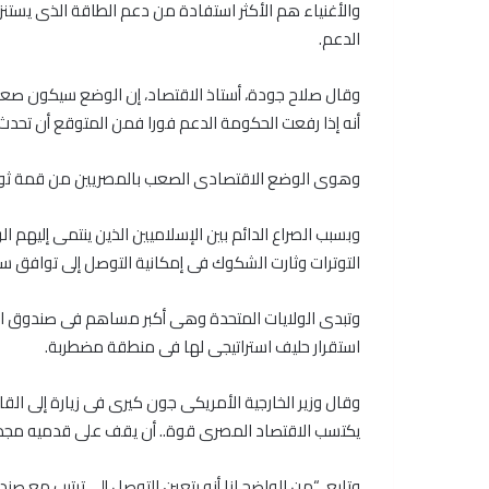
والأغنياء هم الأكثر استفادة من دعم الطاقة الذى يستنز
الدعم.
وقال صلاح جودة، أستاذ الاقتصاد، إن الوضع سيكون صع
أنه إذا رفعت الحكومة الدعم فورا فمن المتوقع أن تحدث ث
وهوى الوضع الاقتصادى الصعب بالمصريين من قمة ثورة 
وبسبب الصراع الدائم بين الإسلاميين الذين ينتمى إليه
التوترات وثارت الشكوك فى إمكانية التوصل إلى توافق س
وتبدى الولايات المتحدة وهى أكبر مساهم فى صندوق النق
استقرار حليف استراتيجى لها فى منطقة مضطربة.
وقال وزير الخارجية الأمريكى جون كيرى فى زيارة إلى ال
يكتسب الاقتصاد المصرى قوة.. أن يقف على قدميه مجدد
وتابع، “من الواضح لنا أنه يتعين التوصل إلى ترتيب مع صن