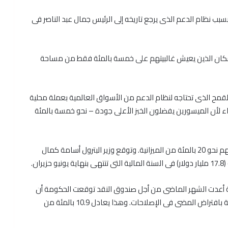
 بسبب نظام الدعم الذى يرجع تاريخه إلى الرئيس جمال عبد الناصر فى
سكان الذين يعيش غالبيتهم على خمسة بالمئة فقط من مساحة
قمح الذى تحتاجه لنظام الدعم من الأسواق العالمية بعملة محلية
قراء لأن الميسورين يفضلون الخبز الأعلى جودة – نحو خمسة بالمئة
والمشكلة الأكبر من ذلك بكثير هى دعم الطاقة الذى يلتهم نحو 20 بالمئة من الميزانية. وتوقع وزير البترول أسامة كمال
ة أعدت الشهر الماضى من أجل صندوق النقد توقعت الحكومة أن
يبلغ عجز الميزانية 189.7 مليار جنيه فى السنة المالية الحالية بافتراض المضى فى الإصلاحات. وهذا يعادل 10.9 بالمئة من