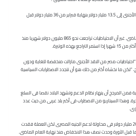
والأرقام تتحدث عن نفسها. فقد تراجعت احتياطيات النقد الأجنبى إلى 13.5 مليار دولار بنهاية فبراير من 36 مليار دولار قبل
وتباطأت وتيرة تراجع الاحتياطيات بشكل كبير فى الشهر الماضى. غير أن الاحتياطيات تراجعت نحو 865 مليون دولار شهريا منذ
حتياطيات مصر من النقد الأجنبى مازالت منخفضة للغاية ودون
 “لكن ما نخشاه أكثر من ذلك هو أن تتجدد الاضطرابات السياسية
حلية فمن المرجح أن ينهار نظام الدعم وتشهد البلاد نقصا فى السلع
. وهذا السيناريو من الاضطراب فى أكبر بلد عربى من حيث عدد
وى.
والثقة مفقودة بالفعل، وأنفق البنك المركزى أكثر من 20 مليار دولار فى محاولة لدعم الجنيه المصرى لكن العملة فقدت