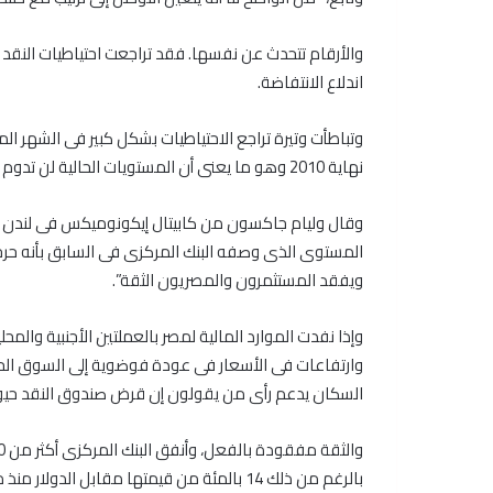
اندلاع الانتفاضة.
نهاية 2010 وهو ما يعنى أن المستويات الحالية لن تدوم أكثر من 15 شهرا إذا استمر التراجع بهذه الوتيرة.
وقال وليام جاكسون من كابيتال إيكونوميكس فى لندن “ا
المستوى الذى وصفه البنك المركزى فى السابق بأنه حرج،
ويفقد المستثمرون والمصريون الثقة”.
وإذا نفدت الموارد المالية لمصر بالعملتين الأجنبية والم
وارتفاعات فى الأسعار فى عودة فوضوية إلى السوق الحرة
السكان يدعم رأى من يقولون إن قرض صندوق النقد حي
بالرغم من ذلك 14 بالمئة من قيمتها مقابل الدولار منذ ما قبل الثورة وحدث نصف هذا الانخفاض منذ نهاية العام الماضى.